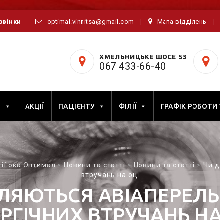
дзвінки
optimal.vinnitsa@gmail.com
Мапа відділень
ХМЕЛЬНИЦЬКЕ ШОСЕ 53
067 433-66-40
И
АКЦІЇ
ПАЦІЄНТУ
ФІЛІЇ
ГРАФІК РОБОТИ
гії ока Оптимал
>
Новини та статті
>
Новини та статті
>
Чи д
втручань на оці
ЛЯЮТЬСЯ АВІАПЕРЕЛЬ
УРГІЧНИХ ВТРУЧАНЬ НА