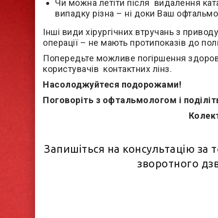
Чи можна летіти після видалення кат
випадку різна – н
і доки Ваш офтальмо
Інші види хірургічних втручань з приводу
операції – не мають протипоказів до по
Попередьте можливе погіршення здоров’
користувачів контактних лінз.
Насолоджуйтеся подорожами!
Поговоріть з офтальмологом і поділіт
Колект
Запишіться на консультацію за
зворотного дзв