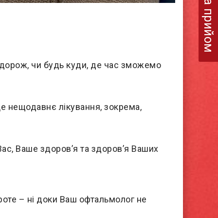
Запис на прийом
одорож
,
чи будь куди, де час зможемо
е нещодавнє лікування, зокрема,
ас, Ваше здоров’я та здоров’я Ваших
роте – н
і доки Ваш офтальмолог не