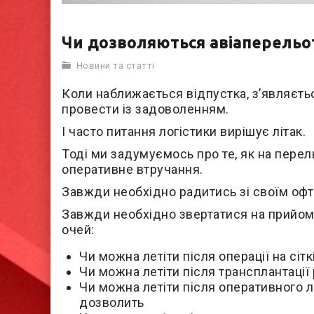
Чи дозволяються авіаперельоти
Новини та статті
Коли наближається відпустка
, з’являєт
провести із задоволенням
.
І часто питання логістики вирішує літак.
Тоді ми задумуємось про те, як на пере
оперативне втручання.
Завжди необхідно радитись зі своїм оф
Завжди необхідно звертатися на прийом 
очей:
Чи можна летіти після операції на сіткі
Чи можна летіти після трансплантації 
Чи можна летіти після оперативного л
дозволить