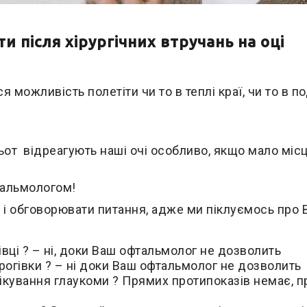
 після хірургічних втручань на оці
ься можливість полетіти
чи то в теплі краї
,
чи то в п
льот
відреагують наші очі
особливо, якщо мало місц
тальмологом!
і обговорювати питання, адже ми піклуємось про В
вці ? – н
і, доки Ваш офтальмолог не дозволить
рогівки ? – н
і доки Ваш офтальмолог не дозволить
ікування глаукоми ? Прямих протипоказів немає, п