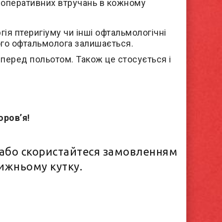
і оперативних втручань в кожному
гія птеригіуму чи інші офтальмологічні
ого офтальмолога залишається.
перед польотом. Також це стосується і
оров’я!
!
або скористайтеся замовленням
нижньому кутку.