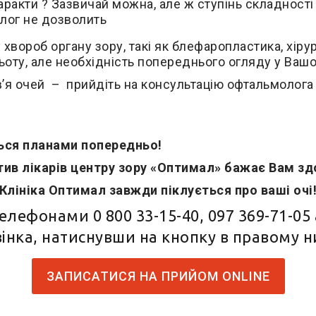
аракти ? Зазвичай можна, але ж ступінь складност
лог не дозволить
 хвороб органу зору, такі як блефаропластика, хірур
льоту, але необхідність попереднього огляду у Ваш
я очей – прийдіть на консультацію офтальмолога 
ься планами попередньо!
ив лікарів центру зору «Оптимал» бажає Вам зд
Клініка Оптимал завжди піклується про ваші очі
 телефонами
0 800 33-15-40
,
097 369-71-05
інка, натиснувши на кнопку в правому 
ЗАПИСАТИСЯ НА ПРИЙОМ ONLINE