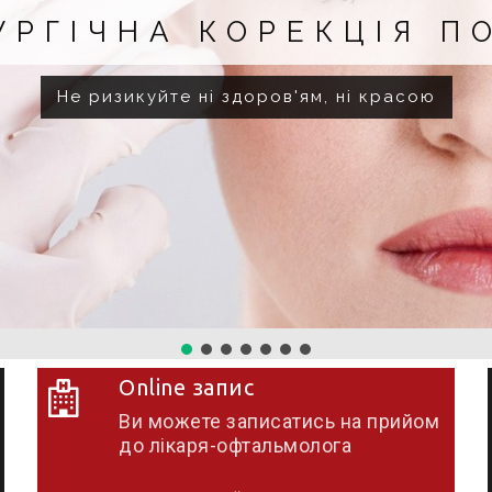
УРГІЧНА КОРЕКЦІЯ П
Не ризикуйте ні здоров'ям, ні красою
Online запис
Ви можете записатись на прийом
до лікаря-офтальмолога