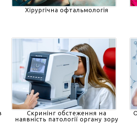
Хірургічна офтальмологія
в
Скринінг обстеження на
О
наявність патології органу зору