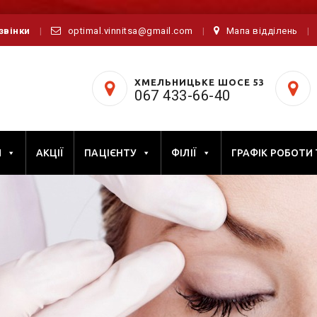
дзвінки
optimal.vinnitsa@gmail.com
Мапа відділень
ХМЕЛЬНИЦЬКЕ ШОСЕ 53
067 433-66-40
И
АКЦІЇ
ПАЦІЄНТУ
ФІЛІЇ
ГРАФІК РОБОТИ