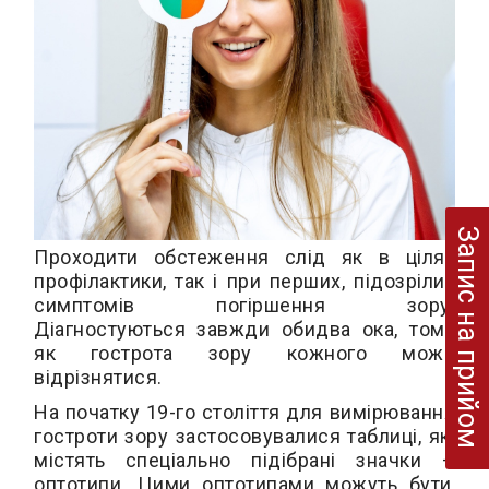
Запис на прийом
Проходити обстеження слід як в цілях
профілактики, так і при перших, підозрілих
симптомів погіршення зору.
Діагностуються завжди обидва ока, тому
як гострота зору кожного може
відрізнятися.
На початку 19-го століття для вимірювання
гостроти зору застосовувалися таблиці, які
містять спеціально підібрані значки –
оптотипи. Цими оптотипами можуть бути,