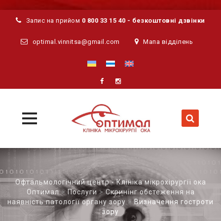
Запис на прийом
0 800 33 15 40 - безкоштовні дзвінки
optimal.vinnitsa@gmail.com
Мапа відділень
MENU
MENU
Skip
to
content
Офтальмологічний центр - Клініка мікрохірургії ока
Оптимал
>
Послуги
>
Скринінг обстеження на
наявність патології органу зору
>
Визначення гостроти
зору