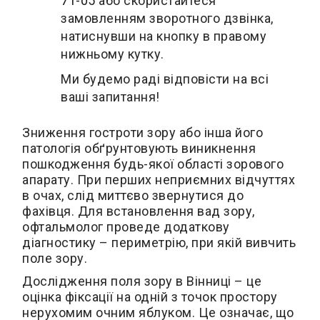
71-05
або скористайтеся
замовленням зворотного дзвінка,
натиснувши на кнопку в правому
нижньому кутку.
Ми будемо раді відповісти на всі
ваші запитання!
Зниження гостроти зору або інша його
патологія обґрунтовують виникнення
пошкодження будь-якої області зорового
апарату. При перших неприємних відчуттях
в очах, слід миттєво звернутися до
фахівця. Для встановлення вад зору,
офтальмолог проведе додаткову
діагностику – периметрію, при якій вивчить
поле зору.
Дослідження поля зору в Вінниці – це
оцінка фіксації на одній з точок простору
нерухомим очним яблуком. Це означає, що