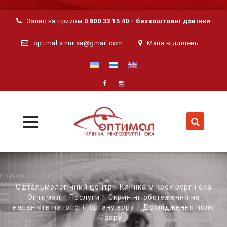
Запис на прийом
0 800 33 15 40 - безкоштовні дзвінки
optimal.vinnitsa@gmail.com
Мапа відділень
MENU
MENU
Skip
to
content
Офтальмологічний центр - Клініка мікрохірургії ока
Оптимал
>
Послуги
>
Скринінг обстеження на
наявність патології органу зору
>
Дослідження поля
зору