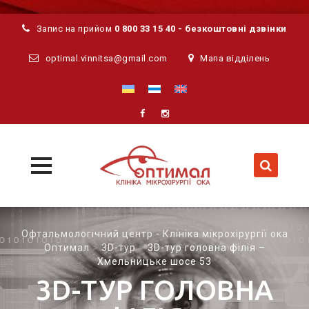
Запис на прийом
0 800 33 15 40 - безкоштовні дзвінки
optimal.vinnitsa@gmail.com
Мапа відділень
MENU
MENU
Skip
to
Офтальмологічний центр - Клініка мікрохірургії ока
content
Оптимал
>
3D-тур
>
3D-тур головна філія –
Хмельницьке шосе 53
3D-ТУР ГОЛОВНА