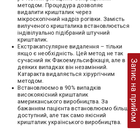
методом. Процедура дозволяє
видалити кришталик через
мікроскопічний надріз рогівки. Замість
вилученого кришталика встановлюється
індівілуально підібраний штучний
кришталик.
Екстракапсулярне видалення – тільки
якщо є необхідність. Цей метод не так
сучасний як Факоемульсифікація, але в
Запис на прийом
деяких випадках він незамінний.
Катаракта видаляється хірургічним
методом.
Встановлюємо в 90% випадків
високоякісний кришталик
американського виробництва. За
бажанням пацієнта встановлюємо більш
доступний, але так само якісний
кришталик українського виробництва.