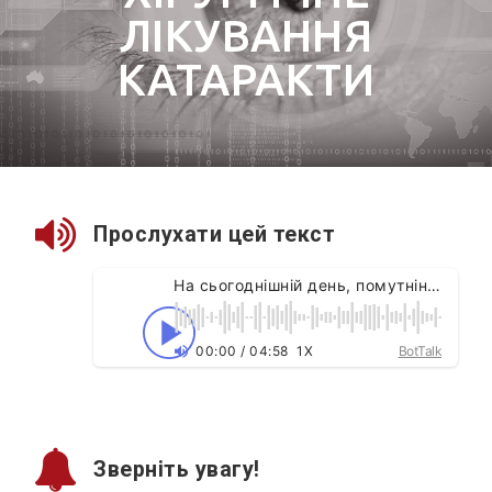
ЛІКУВАННЯ
КАТАРАКТИ
Прослухати цей текст
На сьогоднішній день, помутніння кришталика (катаракта) – найбільш поширене захворювання очей. Але,
00
:
00
/
04
:
58
1X
BotTalk
Зверніть увагу!