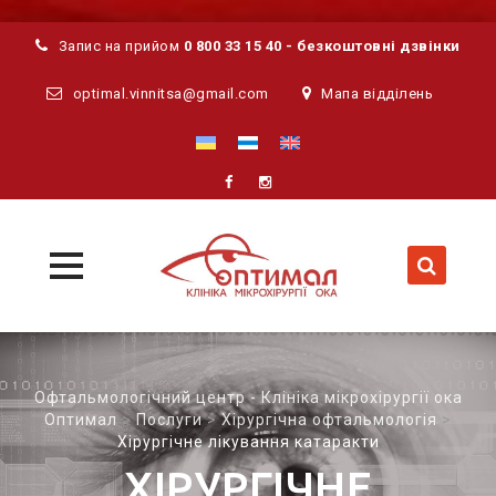
Запис на прийом
0 800 33 15 40 - безкоштовні дзвінки
optimal.vinnitsa@gmail.com
Мапа відділень
MENU
MENU
Skip
to
content
Офтальмологічний центр - Клініка мікрохірургії ока
Оптимал
>
Послуги
>
Хірургічна офтальмологія
>
Хірургічне лікування катаракти
ХІРУРГІЧНЕ