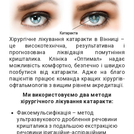
Хірургічне лікування катаракти в Вінниці –
це високотехнічна, результативна і
прогнозована ліквідація помутніння
кришталика. Клініка «Оптимал» надає
можливість комфортно, безпечно і швидко
позбутися від катаракти. Адже на благо
пацієнтів працює команда кращих хірургів-
офтальмологів з вищим рівнем акредитації.
Ми використовуємо два методи
хірургічного лікування катаракти:
Факоемульсифікація – метод
ультразвукового дроблення речовини
кришталика з подальшою екстракцією
речовини іригаційне-аспіраційним