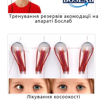
Тренування резервів акомодації на
апараті Бослаб
Лікування косоокості