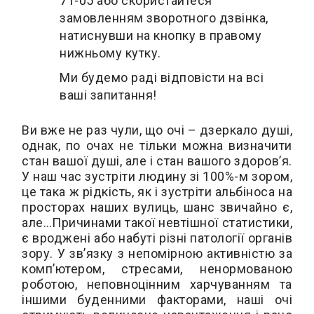
71-05
або скористайтеся
замовленням зворотного дзвінка,
натиснувши на кнопку в правому
нижньому кутку.
Ми будемо раді відповісти на всі
ваші запитання!
Ви вже не раз чули, що очі – дзеркало душі,
однак, по очах не тільки можна визначити
стан вашої душі, але і стан вашого здоров’я.
У наш час зустріти людину зі 100%-м зором,
це така ж рідкість, як і зустріти альбіноса на
просторах наших вулиць, шанс звичайно є,
але…Причинами такої невтішної статистики,
є вроджені або набуті різні патології органів
зору. У зв’язку з непомірною активністю за
комп’ютером, стресами, ненормованою
роботою, неповноцінним харчуванням та
іншими буденними факторами, наші очі