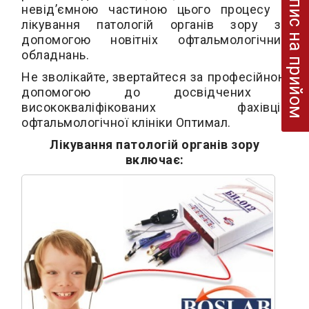
Запис на прийом
невід’ємною частиною цього процесу є
лікування патологій органів зору за
допомогою новітніх офтальмологічних
обладнань.
Не зволікайте, звертайтеся за професійною
допомогою до досвідчених і
висококваліфікованих фахівців
офтальмологічної клініки Оптимал.
Лікування патологій органів зору
включає: