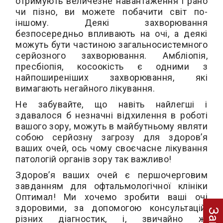
отримують величезне навантаження і рано
чи пізно, ви можете побачити світ по-
іншому. Деякі захворювання
безпосередньо впливають на очі, а деякі
можуть бути частиною загальносистемного
серйозного захворювання. Амбліопія,
пресбіопія, косоокість є одними з
найпоширеніших захворювання, які
вимагають негайного лікування.
Не забувайте, що навіть найлегші і
здавалося б незначні відхилення в роботі
вашого зору, можуть в майбутньому являти
собою серйозну загрозу для здоров’я
ваших очей, ось чому своєчасне лікування
патологій органів зору так важливо!
Здоров’я ваших очей є першочерговим
завданням для офтальмологічної клініки
Оптимал! Ми хочемо зробити ваші очі
здоровими, за допомогою консультацій,
різних діагностик, і, звичайно ж,