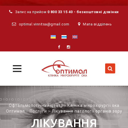
Запис на прийом
0 800 33 15 40 - безкоштовні дзвінки
optimal.vinnitsa@gmail.com
Мапа відділень
MENU
MENU
Skip
to
content
Офтальмологічний центр - Клініка мікрохірургії ока
Оптимал
>
Послуги
>
Лікування патології органів зору
ЛІКУВАННЯ