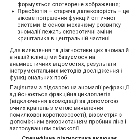
формується спотворене зображення;
Пресбіопія – стареча далекозорість – це
вікове погіршення функцій оптичної
системи. В основі механізму розвитку
аномалії лежать склеротичні зміни
кришталика в центральній частині.
Для виявлення та діагностики цих аномалій
в нашій клініці ми базуємося на
анамнестичних відомостях, результати
інструментальних методів дослідження і
функціональних проб.
Пацієнтам з підозрою на аномалії рефракції
здійснюється фракційна циклоплегія
(відключення акомодації за допомогою
очних крапель з метою виявлення
помилкової короткозорості), візометрія з
допоміжним використанням пробних лінз і
застосуванням скіаскопії.
Специфічна діагностика включає