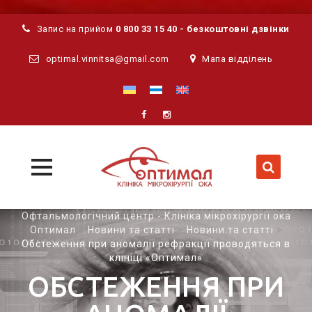
Запис на прийом
0 800 33 15 40 - безкоштовні дзвінки
optimal.vinnitsa@gmail.com
Мапа відділень
MENU
MENU
Skip
Офтальмологічний центр - Клініка мікрохірургії ока
to
Оптимал
>
Новини та статті
>
Новини та статті
>
Обстеження при аномалії рефракції проводяться в
content
клініці «Оптимал»
ОБСТЕЖЕННЯ ПРИ