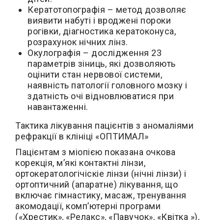
Кератотопографія – метод дозволяє
виявити набуті і вроджені пороки
рогівки, діагностика кератоконуса,
розрахунок нічних лінз.
Окулографія – дослідження 23
параметрів зіниць, які дозволяють
оцінити стан нервової системи,
наявність патології головного мозку і
здатність очі відновлюватися при
навантаженні.
Тактика лікування пацієнтів з аномаліями
рефракції в клініці «ОПТИМАЛ»
Пацієнтам з міопією показана очкова
корекція, м’які контактні лінзи,
ортокератологічіскіе лінзи (нічні лінзи) і
ортоптичний (апаратне) лікування, що
включає гімнастику, масаж, тренування
акомодації, комп’ютерні програми
(«Хрестик», «Релакс», «Павучок», «Квітка »),