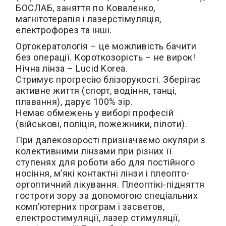
БОСЛАБ, заняття по Коваленко,
магнітотерапія і лазерстімуляція,
електрофорез та інші.
Ортокератологія – це можливість бачити
без операції.
Короткозорість
– не вирок!
Нічна лінза
– Lucid Korea.
Стримує прогресію блізорукості. Зберігає
активне життя (спорт, водіння, танці,
плавання), дарує 100% зір.
Немає обмежень у виборі професій
(військові, поліція, пожежники, пілоти).
При далекозорості призначаємо окуляри з
колективними лінзами при різних її
ступенях для роботи або для постійного
носіння, м’які контактні лінзи і плеопто-
ортоптичний лікування. Плеоптікі-підняття
гостроти зору за допомогою спеціальних
комп’ютерних програм і засветов,
електростимуляції, лазер стимуляції,