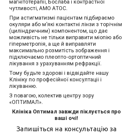
магнітотерапії, Бослаба і контрастної
чутливості, АМО АТОС.
При астигматизмі пацієнтам підбираємо
окуляри або м’які контактні лінзи з торічнім
(циліндричним) компонентом, що дає
можливість не тільки виправити міопію або
гіперметропія, а ще й виправляти
максимально розмитість зображення і
підключаємо плеопто-ортоптичний
лікування з урахуванням рефракції.
Тому будьте здорові і відвідайте нашу
Клініку по професійної консултаціі і
лікуванню.
З повагою, колектив центру зору
«ОПТИМАЛ».
Клініка Оптимал завжди піклується про
ваші очі!
Запишіться на консультацію за