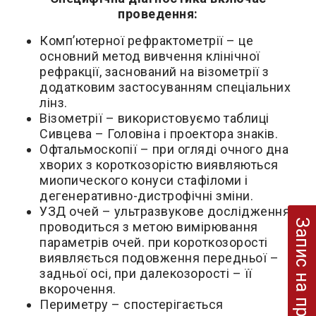
проведення:
Комп’ютерної рефрактометрії – це
основний метод вивчення клінічної
рефракції, заснований на візометрії з
додатковим застосуванням спеціальних
лінз.
Візометрії – використовуємо таблиці
Сивцева – Головіна і проектора знаків.
Офтальмоскопії – при огляді очного дна
хворих з короткозорістю виявляються
миопического конуси стафіломи і
дегенеративно-дистрофічні зміни.
УЗД очей – ультразвукове дослідження
Запис на прийом
проводиться з метою вимірювання
параметрів очей. при короткозорості
виявляється подовження передньої –
задньої осі, при далекозорості – її
вкорочення.
Периметру – спостерігається