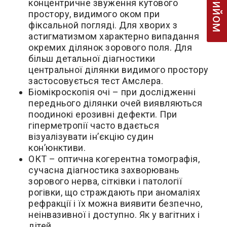
концентричне звуження кутового
простору, видимого оком при
фіксальной погляді. Для хворих з
астигматизмом характерно випадання
окремих ділянок зорового поля. Для
більш детальної діагностики
центральної ділянки видимого простору
застосовується тест Амслера.
Біомікроскопія очі – при дослідженні
переднього ділянки очей виявляються
поодинокі ерозивні дефекти. При
гіперметропії часто вдається
візуалізувати ін’єкцію судин
кон’юнктиви.
ОКТ – оптична когерентна томографія,
сучасна діагностика захворювань
зорового нерва, сітківки і патології
рогівки, що страждають при аномаліях
рефракції і їх можна виявити безпечно,
неінвазивної і доступно. Як у вагітних і
дітей.