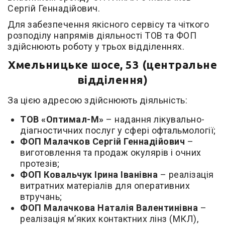
Сергій Геннадійович.
Для забезпечення якісного сервісу та чіткого
розподілу напрямів діяльності ТОВ та ФОП
здійснюють роботу у трьох відділеннях.
Хмельницьке шосе, 53 (центральне
відділення)
За цією адресою здійснюють діяльність:
ТОВ «Оптимал-М»
– надання лікувально-
діагностичних послуг у сфері офтальмології;
ФОП Малачков Сергій Геннадійович
–
виготовлення та продаж окулярів і очних
протезів;
ФОП Ковальчук Ірина Іванівна
– реалізація
витратних матеріалів для оперативних
втручань;
ФОП Малачкова Наталія Валентинівна
–
реалізація м’яких контактних лінз (МКЛ),