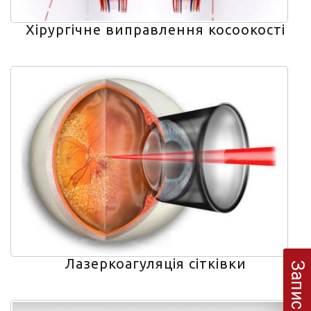
Хірургічне виправлення косоокості
Лазеркоагуляція сітківки