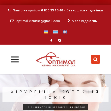
Запис на прийом
0 800 33 15 40 - безкоштовні дзвінки
optimal.vinnitsa@gmail.com
Мапа відділень
MENU
MENU
Skip
to
content
ХІРУРГІЧНЕ ЛІКУВАННЯ
ГЛАУКОМИ
Місяць супроводу після операції