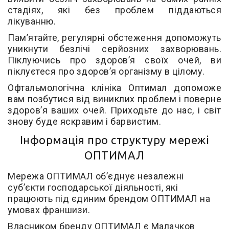
стадіях, які без проблем піддаються
лікуванню.
Пам’ятайте, регулярні обстеження допоможуть
уникнути безлічі серйозних захворювань.
Піклуючись про здоров’я своїх очей, ви
піклуєтеся про здоров’я організму в цілому.
Офтальмологічна клініка Оптимал допоможе
вам позбутися від виниклих проблем і поверне
здоров’я ваших очей. Приходьте до нас, і світ
знову буде яскравим і барвистим.
Інформація про структуру мережі
ОПТИМАЛ
Мережа ОПТИМАЛ об’єднує незалежні
суб’єкти господарської діяльності, які
працюють під єдиним брендом ОПТИМАЛ на
умовах франшизи.
Власником бренду ОПТИМАЛ є Малачков