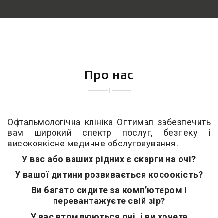
Про нас
Офтальмологічна клініка Оптимал забезпечить
вам широкий спектр послуг, безпеку і
високоякісне медичне обслуговування.
У вас або ваших рідних є скарги на очі?
У вашої дитини розвивається косоокість?
Ви багато сидите за комп’ютером і
перевантажуєте свій зір?
У вас втомлюються очі, і ви хочете