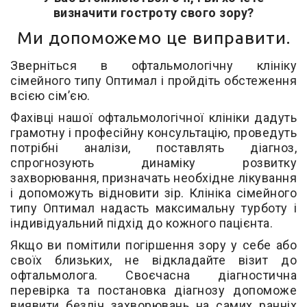
визначити гостроту свого зору?
Ми допоможемо це виправити.
Зверніться в офтальмологічну клініку
сімейного типу Оптимал і пройдіть обстеження
всією сім’єю.
Фахівці нашої офтальмологічної клініки дадуть
грамотну і професійну консультацію, проведуть
потрібні аналізи, поставлять діагноз,
спрогнозують динаміку розвитку
захворювання, призначать необхідне лікування
і допоможуть відновити зір. Клініка сімейного
типу Оптимал надасть максимальну турботу і
індивідуальний підхід до кожного пацієнта.
Якщо ви помітили погіршення зору у себе або
своїх близьких, не відкладайте візит до
офтальмолога. Своєчасна діагностична
перевірка та постановка діагнозу допоможе
виявити безліч захворювань на самих ранніх