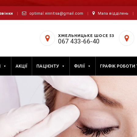
дзвінки
optimal.vinnitsa@gmail.com
Мапа відділень
ХМЕЛЬНИЦЬКЕ ШОСЕ 53
067 433-66-40
И
АКЦІЇ
ПАЦІЄНТУ
ФІЛІЇ
ГРАФІК РОБОТИ