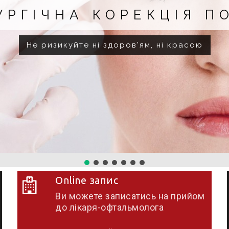
ГІЧНЕ ЛІКУВАННЯ ГЛ
Місяць супроводу після операції
Online запис
Ви можете записатись на прийом
до лікаря-офтальмолога