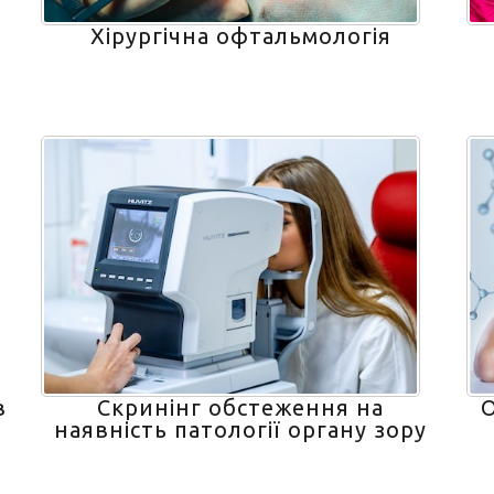
Хірургічна офтальмологія
в
Скринінг обстеження на
О
наявність патології органу зору