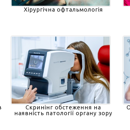
Хірургічна офтальмологія
в
Скринінг обстеження на
О
наявність патології органу зору