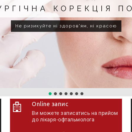
ІЯ ПОВІК
красою
Online запис
Ви можете записатись на прийом
до лікаря-офтальмолога