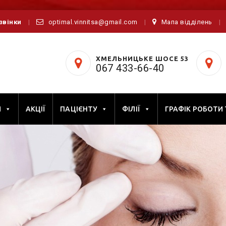
дзвінки
optimal.vinnitsa@gmail.com
Мапа відділень
ХМЕЛЬНИЦЬКЕ ШОСЕ 53
067 433-66-40
И
АКЦІЇ
ПАЦІЄНТУ
ФІЛІЇ
ГРАФІК РОБОТИ