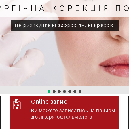
ВІК
Online запис
Ви можете записатись на прийом
до лікаря-офтальмолога