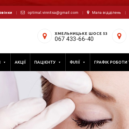
дзвінки
optimal.vinnitsa@gmail.com
Мапа відділень
ХМЕЛЬНИЦЬКЕ ШОСЕ 53
067 433-66-40
И
АКЦІЇ
ПАЦІЄНТУ
ФІЛІЇ
ГРАФІК РОБОТИ