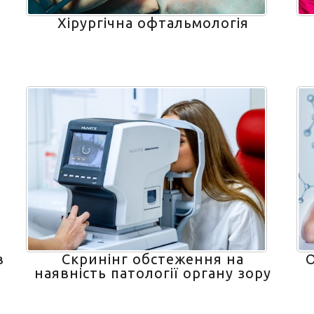
Хірургічна офтальмологія
в
Скринінг обстеження на
О
наявність патології органу зору