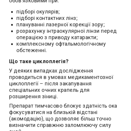
обов’язковими при:
підборі окулярів;
підборі контактних лінз;
плануванні лазерної корекції зору;
розрахунку інтраокулярної лінзи перед
операцією з приводу катаракти;
комплексному офтальмологічному
обстеженні.
Що таке циклоплегія?
У деяких випадках дослідження
проводиться в умовах медикаментозної
циклоплегії – після закапування
спеціальних очних крапель для
розширення зіниці.
Препарат тимчасово блокує здатність ока
фокусуватися на близькій відстані
(акомодацію), що дозволяє більш точно
визначити справжню заломлюючу силу