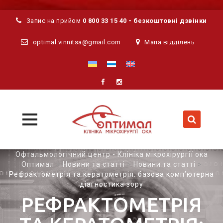
Запис на прийом
0 800 33 15 40 - безкоштовні дзвінки
optimal.vinnitsa@gmail.com
Мапа відділень
MENU
MENU
Skip
Офтальмологічний центр - Клініка мікрохірургії ока
to
Оптимал
>
Новини та статті
>
Новини та статті
>
Рефрактометрія та кератометрія: базова комп’ютерна
content
діагностика зору
РЕФРАКТОМЕТРІЯ