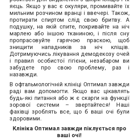
яєць. Якщо у вас є окуляри, промивайте їх
мильним розчином вранці і ввечері. Також,
протирати спиртом слід свою бритву. А
подушку, на якій спите, покривайте на ніч
марлею або іншою тканиною, і після сну
пропрасовуйте гарячою праскою, щоб
знищити нападників за ніч кліщів.
Дотримуючись лікування демодекозу очей
і правил особистої гігієни, незабаром ви
забудете про свою проблему, раз і
назавжди.
В офтальмологічній клініці Оптимал завжди
раді вам допомогти. Якщо вас цікавлять
будь-які питання або ж є скарги на функції
зорової системи – звертайтеся! Наші
фахівці зроблять все, що б ваші очі були
здоровими.
Клініка Оптимал завжди піклується про
ваші очі!