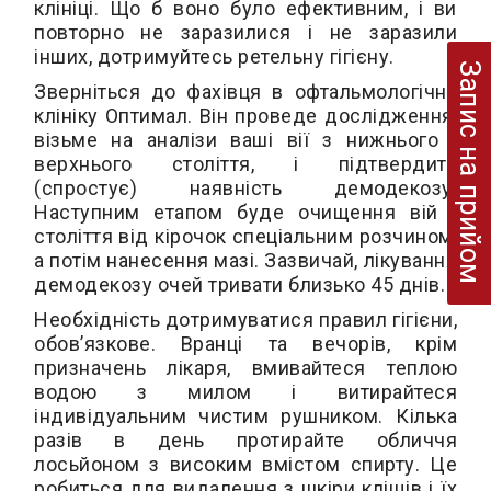
клініці. Що б воно було ефективним, і ви
повторно не заразилися і не заразили
інших, дотримуйтесь ретельну гігієну.
Запис на прийом
Зверніться до фахівця в офтальмологічну
клініку Оптимал. Він проведе дослідження,
візьме на аналізи ваші вії з нижнього і
верхнього століття, і підтвердить
(спростує) наявність демодекозу.
Наступним етапом буде очищення вій і
століття від кірочок спеціальним розчином,
а потім нанесення мазі. Зазвичай, лікування
демодекозу очей тривати близько 45 днів.
Необхідність дотримуватися правил гігієни,
обов’язкове. Вранці та вечорів, крім
призначень лікаря, вмивайтеся теплою
водою з милом і витирайтеся
індивідуальним чистим рушником. Кілька
разів в день протирайте обличчя
лосьйоном з високим вмістом спирту. Це
робиться для видалення з шкіри кліщів і їх