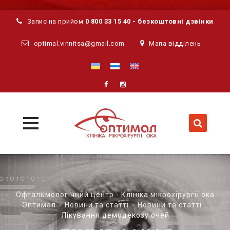
Запис на прийом
0 800 33 15 40 - безкоштовні дзвінки
optimal.vinnitsa@gmail.com
Мапа відділень
MENU
MENU
Skip
to
content
Офтальмологічний центр - Клініка мікрохірургії ока
Оптимал
>
Новини та статті
>
Новини та статті
>
Лікування демодекозу очей