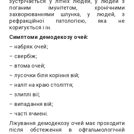
зустрічається у літніх людей, у людей з
поганим імунітетом, хронічними
захворюваннями шлунка, у людей, з
рефракційної патологією, яка не
коригується і ін.
Симптоми демодекозу очей:
– набряк очей;
– свербіж;
– втома очей;
– лусочки біля коріння вій;
– наліт на краю століття;
– злиплі вії;
– випадання вій;
– часті ячмені.
Лікування демодекозу очей має проходити
після обстеження в офтальмологічній