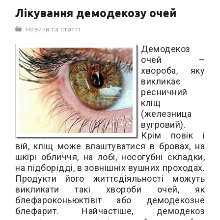
Лікування демодекозу очей
Новини та статті
Демодекоз
очей –
хвороба, яку
викликає
ресничний
кліщ
(железница
вугровий).
Крім повік і
вій, кліщ може влаштуватися в бровах, на
шкірі обличчя, на лобі, носогубні складки,
на підборідді, в зовнішніх вушних проходах.
Продукти його життєдіяльності можуть
викликати такі хвороби очей, як
блефароконьюктівіт або демодекозне
блефарит. Найчастіше, демодекоз