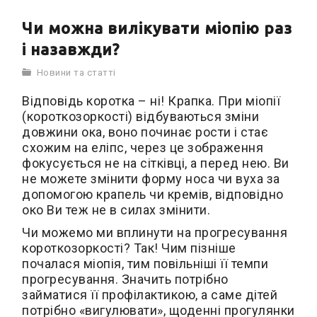
Чи можна вилікувати міопію раз
і назавжди?
Новини та статті
Відповідь коротка – ні! Крапка. При міопії
(короткозоркості) відбуваються зміни
довжини ока, воно починає рости і стає
схожим на еліпс, через це зображення
фокусується не на сітківці, а перед нею. Ви
не можете змінити форму носа чи вуха за
допомогою крапель чи кремів, відповідно
око Ви теж не в силах змінити.
Чи можемо ми вплинути на прогресування
короткозоркості? Так! Чим пізніше
почалася міопія, тим повільніші її темпи
прогресування. Значить потрібно
займатися її профілактикою, а саме дітей
потрібно «вигулювати», щоденні прогулянки