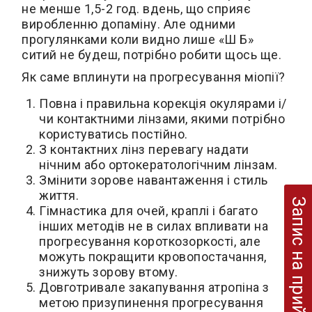
не менше 1,5-2 год. вдень, що сприяє
виробленню допаміну. Але одними
прогулянками коли видно лише «Ш Б»
ситий не будеш, потрібно робити щось ще.
Як саме вплинути на прогресування міопії?
Повна і правильна корекція окулярами і/
чи контактними лінзами, якими потрібно
користуватись постійно.
З контактних лінз перевагу надати
нічним або ортокератологічним лінзам.
Змінити зорове навантаження і стиль
життя.
Запис на прийом
Гімнастика для очей, краплі і багато
інших методів не в силах впливати на
прогресування короткозоркості, але
можуть покращити кровопостачання,
знижуть зорову втому.
Довготривале закапування атропіна з
метою призупинення прогресування