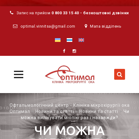
Запис на прийом
0 800 33 15 40 - безкоштовні дзвінки
optimal.vinnitsa@gmail.com
Мапа відділень
MENU
MENU
Skip
to
Офтальмологічний центр - Клініка мікрохірургії ока
content
Оптимал
>
Новини та статті
>
Новини та статті
>
Чи
можна вилікувати міопію раз і назавжди?
ЧИ МОЖНА