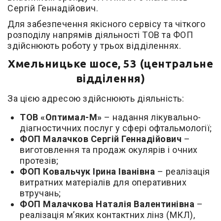
Сергій Геннадійович.
Для забезпечення якісного сервісу та чіткого
розподілу напрямів діяльності ТОВ та ФОП
здійснюють роботу у трьох відділеннях.
Хмельницьке шосе, 53 (центральне
відділення)
За цією адресою здійснюють діяльність:
ТОВ «Оптимал-М»
– надання лікувально-
діагностичних послуг у сфері офтальмології;
ФОП Малачков Сергій Геннадійович
–
виготовлення та продаж окулярів і очних
протезів;
ФОП Ковальчук Ірина Іванівна
– реалізація
витратних матеріалів для оперативних
втручань;
ФОП Малачкова Наталія Валентинівна
–
реалізація м’яких контактних лінз (МКЛ),