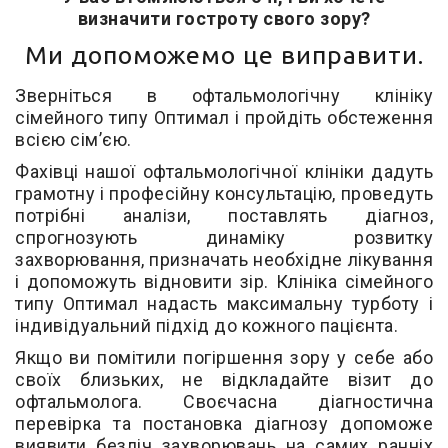
визначити гостроту свого зору?
Ми допоможемо це виправити.
Зверніться в офтальмологічну клініку
сімейного типу Оптимал і пройдіть обстеження
всією сім’єю.
Фахівці нашої офтальмологічної клініки дадуть
грамотну і професійну консультацію, проведуть
потрібні аналізи, поставлять діагноз,
спрогнозують динаміку розвитку
захворювання, призначать необхідне лікування
і допоможуть відновити зір. Клініка сімейного
типу Оптимал надасть максимальну турботу і
індивідуальний підхід до кожного пацієнта.
Якщо ви помітили погіршення зору у себе або
своїх близьких, не відкладайте візит до
офтальмолога. Своєчасна діагностична
перевірка та постановка діагнозу допоможе
виявити безліч захворювань на самих ранніх