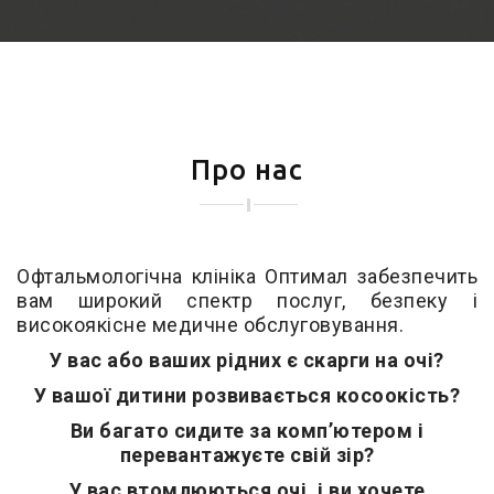
Про нас
Офтальмологічна клініка Оптимал забезпечить
вам широкий спектр послуг, безпеку і
високоякісне медичне обслуговування.
У вас або ваших рідних є скарги на очі?
У вашої дитини розвивається косоокість?
Ви багато сидите за комп’ютером і
перевантажуєте свій зір?
У вас втомлюються очі, і ви хочете