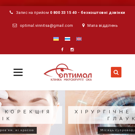
Запис на прийом
0 800 33 15 40 - безкоштовні дзвінки
optimal.vinnitsa@gmail.com
Мапа відділень
MENU
MENU
Skip
to
content
ХІРУРГІЧНЕ ЛІКУВАННЯ
ГЛАУКОМИ
Місяць супроводу після операції