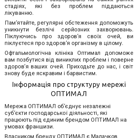
стадіях, які без проблем піддаються
лікуванню.
Пам’ятайте, регулярні обстеження допоможуть
уникнути безлічі серйозних захворювань.
Піклуючись про здоров’я своїх очей, ви
піклуєтеся про здоров’я організму в цілому.
Офтальмологічна клініка Оптимал допоможе
вам позбутися від виниклих проблем і поверне
здоров’я ваших очей. Приходьте до нас, і світ
знову буде яскравим і барвистим.
Інформація про структуру мережі
ОПТИМАЛ
Мережа ОПТИМАЛ об’єднує незалежні
суб’єкти господарської діяльності, які
працюють під єдиним брендом ОПТИМАЛ на
умовах франшизи.
Власником бренду ОПТИМАЛ є Малачков