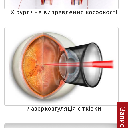
Хірургічне виправлення косоокості
Лазеркоагуляція сітківки