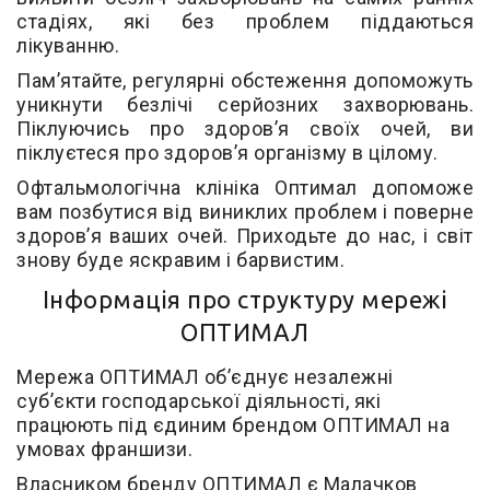
стадіях, які без проблем піддаються
лікуванню.
Пам’ятайте, регулярні обстеження допоможуть
уникнути безлічі серйозних захворювань.
Піклуючись про здоров’я своїх очей, ви
піклуєтеся про здоров’я організму в цілому.
Офтальмологічна клініка Оптимал допоможе
вам позбутися від виниклих проблем і поверне
здоров’я ваших очей. Приходьте до нас, і світ
знову буде яскравим і барвистим.
Інформація про структуру мережі
ОПТИМАЛ
Мережа ОПТИМАЛ об’єднує незалежні
суб’єкти господарської діяльності, які
працюють під єдиним брендом ОПТИМАЛ на
умовах франшизи.
Власником бренду ОПТИМАЛ є Малачков