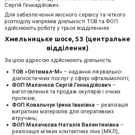
Сергій Геннадійович.
Для забезпечення якісного сервісу та чіткого
розподілу напрямів діяльності ТОВ та ФОП
здійснюють роботу у трьох відділеннях.
Хмельницьке шосе, 53 (центральне
відділення)
За цією адресою здійснюють діяльність:
ТОВ «Оптимал-М»
– надання лікувально-
діагностичних послуг у сфері офтальмології;
ФОП Малачков Сергій Геннадійович
–
виготовлення та продаж окулярів і очних
протезів;
ФОП Ковальчук Ірина Іванівна
– реалізація
витратних матеріалів для оперативних
втручань;
ФОП Малачкова Наталія Валентинівна
–
реалізація м’яких контактних лінз (МКЛ),