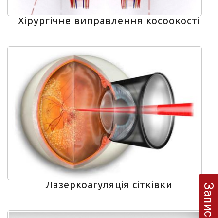
Хірургічне виправлення косоокості
Лазеркоагуляція сітківки