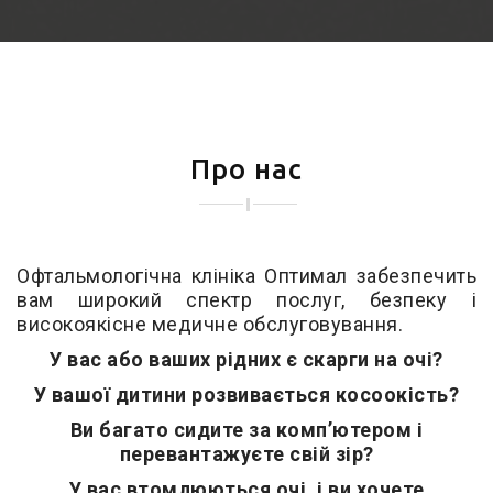
Про нас
Офтальмологічна клініка Оптимал забезпечить
вам широкий спектр послуг, безпеку і
високоякісне медичне обслуговування.
У вас або ваших рідних є скарги на очі?
У вашої дитини розвивається косоокість?
Ви багато сидите за комп’ютером і
перевантажуєте свій зір?
У вас втомлюються очі, і ви хочете