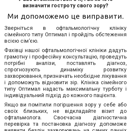
визначити гостроту свого зору?
Ми допоможемо це виправити.
Зверніться в офтальмологічну клініку
сімейного типу Оптимал і пройдіть обстеження
всією сім’єю.
Фахівці нашої офтальмологічної клініки дадуть
грамотну і професійну консультацію, проведуть
потрібні аналізи, поставлять діагноз,
спрогнозують динаміку розвитку
захворювання, призначать необхідне лікування
і допоможуть відновити зір. Клініка сімейного
типу Оптимал надасть максимальну турботу і
індивідуальний підхід до кожного пацієнта.
Якщо ви помітили погіршення зору у себе або
своїх близьких, не відкладайте візит до
офтальмолога. Своєчасна діагностична
перевірка та постановка діагнозу допоможе
виявити безліч захворювань на самих ранніх