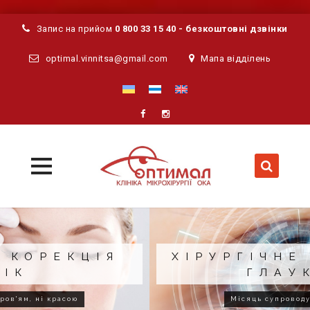
Запис на прийом
0 800 33 15 40 - безкоштовні дзвінки
optimal.vinnitsa@gmail.com
Мапа відділень
MENU
MENU
Skip
to
content
ХІРУРГІЧНЕ ЛІКУВАННЯ
ГЛАУКОМИ
Місяць супроводу після операції