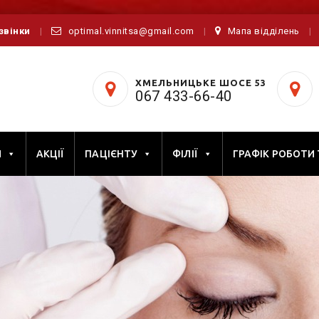
дзвінки
optimal.vinnitsa@gmail.com
Мапа відділень
ХМЕЛЬНИЦЬКЕ ШОСЕ 53
067 433-66-40
И
АКЦІЇ
ПАЦІЄНТУ
ФІЛІЇ
ГРАФІК РОБОТИ