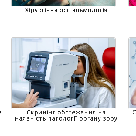
Хірургічна офтальмологія
в
Скринінг обстеження на
О
наявність патології органу зору