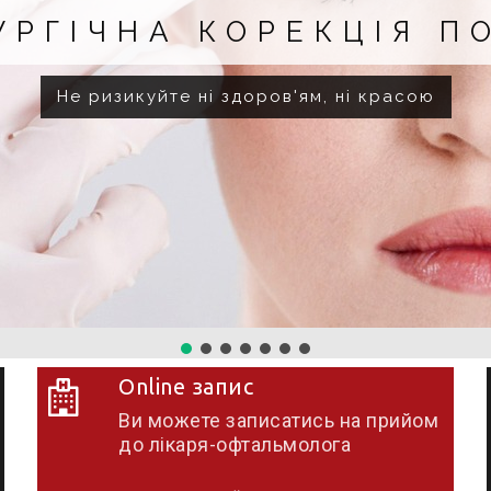
РУРГІЧНЕ ЛІКУВАННЯ
Місяць супроводу після операції
Online запис
Ви можете записатись на прийом
до лікаря-офтальмолога