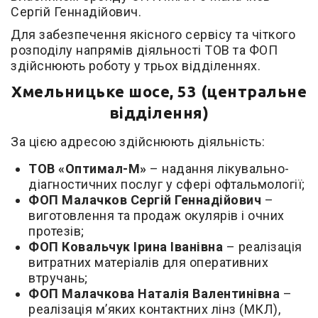
Сергій Геннадійович.
Для забезпечення якісного сервісу та чіткого
розподілу напрямів діяльності ТОВ та ФОП
здійснюють роботу у трьох відділеннях.
Хмельницьке шосе, 53 (центральне
відділення)
За цією адресою здійснюють діяльність:
ТОВ «Оптимал-М»
– надання лікувально-
діагностичних послуг у сфері офтальмології;
ФОП Малачков Сергій Геннадійович
–
виготовлення та продаж окулярів і очних
протезів;
ФОП Ковальчук Ірина Іванівна
– реалізація
витратних матеріалів для оперативних
втручань;
ФОП Малачкова Наталія Валентинівна
–
реалізація м’яких контактних лінз (МКЛ),