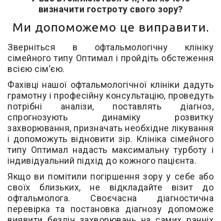
визначити гостроту свого зору?
Ми допоможемо це виправити.
Зверніться в офтальмологічну клініку
сімейного типу Оптимал і пройдіть обстеження
всією сім’єю.
Фахівці нашої офтальмологічної клініки дадуть
грамотну і професійну консультацію, проведуть
потрібні аналізи, поставлять діагноз,
спрогнозують динаміку розвитку
захворювання, призначать необхідне лікування
і допоможуть відновити зір. Клініка сімейного
типу Оптимал надасть максимальну турботу і
індивідуальний підхід до кожного пацієнта.
Якщо ви помітили погіршення зору у себе або
своїх близьких, не відкладайте візит до
офтальмолога. Своєчасна діагностична
перевірка та постановка діагнозу допоможе
виявити безліч захворювань на самих ранніх