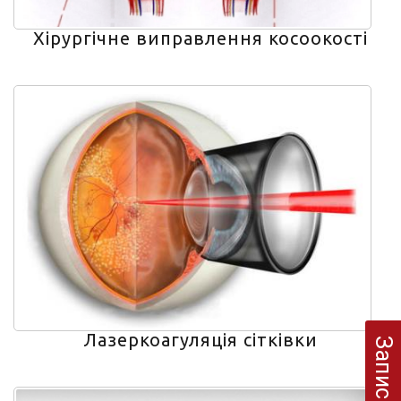
Хірургічне виправлення косоокості
Лазеркоагуляція сітківки