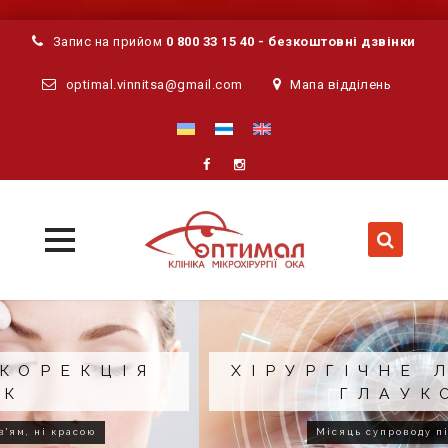
Запис на прийом
0 800 33 15 40 - безкоштовні дзвінки
optimal.vinnitsa@gmail.com
Мапа відділень
MENU
MENU
Skip
to
content
ХІРУРГІЧНЕ ЛІКУВАННЯ
ГЛАУКОМИ
Місяць супроводу після операції