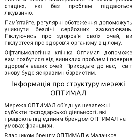
стадіях, які без проблем піддаються
лікуванню.
Пам’ятайте, регулярні обстеження допоможуть
уникнути безлічі серйозних захворювань.
Піклуючись про здоров’я своїх очей, ви
піклуєтеся про здоров’я організму в цілому.
Офтальмологічна клініка Оптимал допоможе
вам позбутися від виниклих проблем і поверне
здоров’я ваших очей. Приходьте до нас, і світ
знову буде яскравим і барвистим.
Інформація про структуру мережі
ОПТИМАЛ
Мережа ОПТИМАЛ об’єднує незалежні
суб’єкти господарської діяльності, які
працюють під єдиним брендом ОПТИМАЛ на
умовах франшизи.
Власником бренду ОПТИМАЛ є Малачков