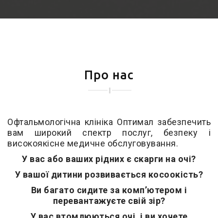
Про нас
Офтальмологічна клініка Оптимал забезпечить
вам широкий спектр послуг, безпеку і
високоякісне медичне обслуговування.
У вас або ваших рідних є скарги на очі?
У вашої дитини розвивається косоокість?
Ви багато сидите за комп’ютером і
перевантажуєте свій зір?
У вас втомлюються очі, і ви хочете