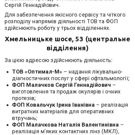
Сергій Геннадійович.
Для забезпечення якісного сервісу та чіткого
розподілу напрямів діяльності ТОВ та ФОП
здійснюють роботу у трьох відділеннях.
Хмельницьке шосе, 53 (центральне
відділення)
За цією адресою здійснюють діяльність:
ТОВ «Оптимал-М»
– надання лікувально-
діагностичних послуг у сфері офтальмології;
ФОП Малачков Сергій Геннадійович
–
виготовлення та продаж окулярів і очних
протезів;
ФОП Ковальчук Ірина Іванівна
– реалізація
витратних матеріалів для оперативних
втручань;
ФОП Малачкова Наталія Валентинівна
–
реалізація м’яких контактних лінз (МКЛ),