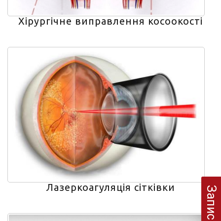
Хірургічне виправлення косоокості
Лазеркоагуляція сітківки