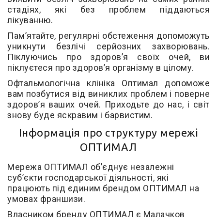
стадіях, які без проблем піддаються
лікуванню.
Пам’ятайте, регулярні обстеження допоможуть
уникнути безлічі серйозних захворювань.
Піклуючись про здоров’я своїх очей, ви
піклуєтеся про здоров’я організму в цілому.
Офтальмологічна клініка Оптимал допоможе
вам позбутися від виниклих проблем і поверне
здоров’я ваших очей. Приходьте до нас, і світ
знову буде яскравим і барвистим.
Інформація про структуру мережі
ОПТИМАЛ
Мережа ОПТИМАЛ об’єднує незалежні
суб’єкти господарської діяльності, які
працюють під єдиним брендом ОПТИМАЛ на
умовах франшизи.
Власником бренду ОПТИМАЛ є Малачков