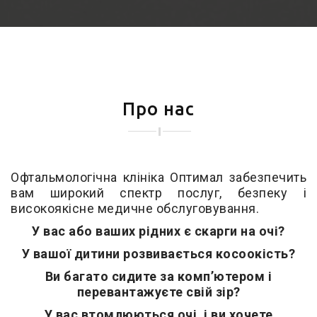
Про нас
Офтальмологічна клініка Оптимал забезпечить
вам широкий спектр послуг, безпеку і
високоякісне медичне обслуговування.
У вас або ваших рідних є скарги на очі?
У вашої дитини розвивається косоокість?
Ви багато сидите за комп’ютером і
перевантажуєте свій зір?
У вас втомлюються очі, і ви хочете