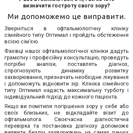
визначити гостроту свого зору?
Ми допоможемо це виправити.
Зверніться в офтальмологічну клініку
сімейного типу Оптимал і пройдіть обстеження
всією сім’єю.
Фахівці нашої офтальмологічної клініки дадуть
грамотну і професійну консультацію, проведуть
потрібні аналізи, поставлять діагноз,
спрогнозують динаміку розвитку
захворювання, призначать необхідне лікування
і допоможуть відновити зір. Клініка сімейного
типу Оптимал надасть максимальну турботу і
індивідуальний підхід до кожного пацієнта.
Якщо ви помітили погіршення зору у себе або
своїх близьких, не відкладайте візит до
офтальмолога. Своєчасна діагностична
перевірка та постановка діагнозу допоможе
виявити безліч захворювань на самих ранніх