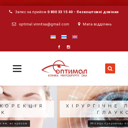
Запис на прийом
0 800 33 15 40 - безкоштовні дзвінки
optimal.vinnitsa@gmail.com
Мапа відділень
MENU
MENU
Skip
to
content
ХІРУРГІЧНЕ ЛІКУВАННЯ
ГЛАУКОМИ
Місяць супроводу після операції