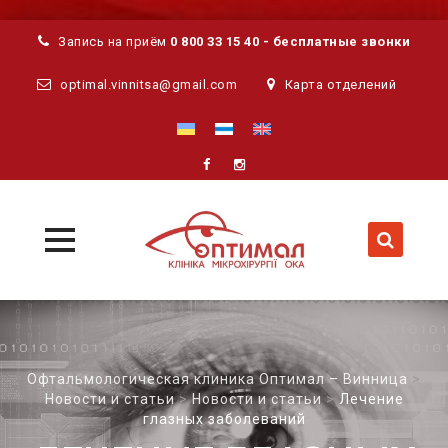
Запись на приём
0 800 33 15 40 - бесплатные звонки
optimal.vinnitsa@gmail.com
Карта отделений
MENU
MENU
Skip
to
content
Офтальмологическая клиника Оптимал – Винница
>
Новости и статьи
>
Новости и статьи
>
Лечение
глазных заболеваний