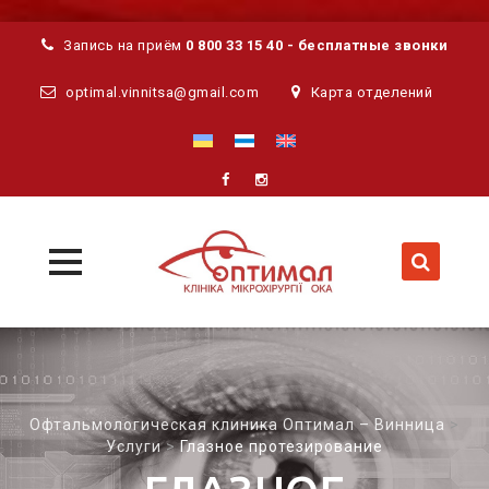
Запись на приём
0 800 33 15 40 - бесплатные звонки
optimal.vinnitsa@gmail.com
Карта отделений
MENU
MENU
Skip
to
content
Офтальмологическая клиника Оптимал – Винница
>
Услуги
>
Глазное протезирование