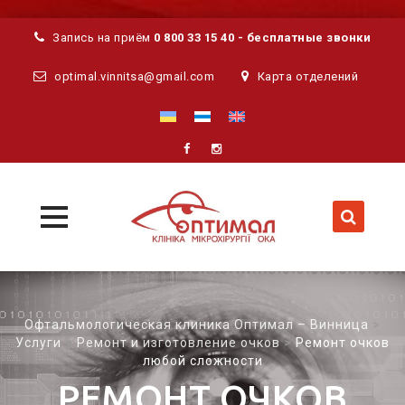
Запись на приём
0 800 33 15 40 - бесплатные звонки
optimal.vinnitsa@gmail.com
Карта отделений
MENU
MENU
Skip
to
content
Офтальмологическая клиника Оптимал – Винница
>
Услуги
>
Ремонт и изготовление очков
>
Ремонт очков
любой сложности
РЕМОНТ ОЧКОВ