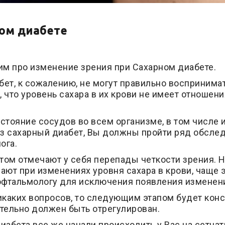
ном диабете
им про изменение зрения при Сахарном диабете.
бет, к сожалению, не могут правильно восприним
, что уровень сахара в их крови не имеет отношени
тояние сосудов во всем организме, в том числе и 
оз сахарный диабет, Вы должны пройти ряд обслед
ога.
ом отмечают у себя перепады четкости зрения. Н
вают при изменениях уровня сахара в крови, чаще 
офтальмологу для исключения появления изменени
икаких вопросов, то следующим этапом будет конс
ательно должен быть отрегулирован.
абета все же начали происходить у Вас на сетчатк