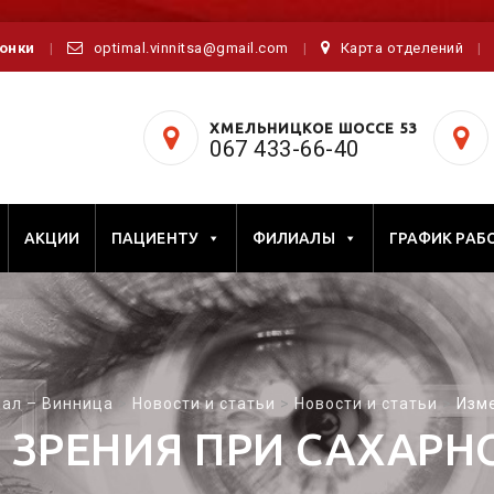
вонки
optimal.vinnitsa@gmail.com
Карта отделений
ХМЕЛЬНИЦКОЕ ШОССЕ 53
067 433-66-40
АКЦИИ
ПАЦИЕНТУ
ФИЛИАЛЫ
ГРАФИК РАБ
ал – Винница
>
Новости и статьи
>
Новости и статьи
>
Изме
 ЗРЕНИЯ ПРИ САХАРН