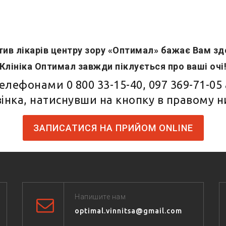
ив лікарів центру зору «Оптимал» бажає Вам зд
Клініка Оптимал завжди піклується про ваші очі
 телефонами
0 800 33-15-40
,
097 369-71-05
інка, натиснувши на кнопку в правому 
ЗАПИСАТИСЯ НА ПРИЙОМ ONLINE
Напишите нам
optimal.vinnitsa@gmail.com