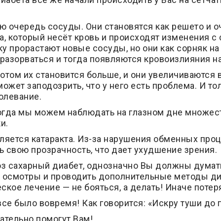
 очередь сосуды. Они становятся как решето и оч
а, который несёт кровь и происходят изменения с
у прорастают новые сосуды, но они как сорняк на 
 разорваться и тогда появляются кровоизлияния на
отом их становится больше, и они увеличиваются 
может заподозрить, что у него есть проблема. И 
болевание.
тогда мы можем наблюдать на глазном дне множес
и.
яется катаракта. Из-за нарушения обменных проц
ь свою прозрачность, что дает ухудшение зрения.
з сахарный диабет, однозначно Вы должны думать
е осмотры и проводить дополнительные методы диа
ское лечение — не бояться, а делать! Иначе потер
все было вовремя! Как говорится: «Искру туши до 
ательно помогут Вам!