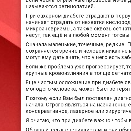
называются ретинопатией.
При сахарном диабете страдают в первую
начинает страдать от нехватки кислород
микроаневризмы, а также сквозь сетчатк
несут, так ещё и в любой момент готовы
Сначала маленькие, точечные, редкие. П
сохраняется зрение и человек никак не 
могут ему дать знать, что у него есть за
Если же проблема уже прогрессирует, 
крупные кровоизлияния в толще сетчатк
Еще частым осложнение при диабете явл
молодого человека, может быстро терят
Поэтому если Вам был поставлен диагно
начала. Строго являться на назначенны
консервативное, лазерное или хирургиче
Я считаю, что при диабете важно чтобы 
Обращайтесь к специалистам, и они обяз