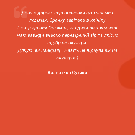
День в дорозі, переповнений зустрічами і
подіями. Зранку завітала в клініку
Центр зрения Оптимал, завдяки лікарям якої
маю завжди вчасно перевірений зір та якісно
підібрані окуляри.
Дякую, ви найкращі. Навіть не відчула зміни
окулярів.)
Валентина Сутика