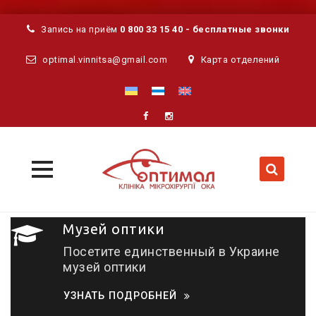
Запись на приём
0 800 33 15 40 - бесплатные звонки
optimal.vinnitsa@gmail.com
Карта отделений
MENU
MENU
Skip
Музей оптики
to
content
Посетите единственный в Украине
музей оптики
УЗНАТЬ ПОДРОБНЕЙ