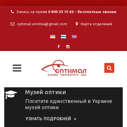
Запись на приём
0 800 33 15 40 - бесплатные звонки
optimal.vinnitsa@gmail.com
Карта отделений
MENU
MENU
Skip
Музей оптики
to
content
Посетите единственный в Украине
музей оптики
УЗНАТЬ ПОДРОБНЕЙ