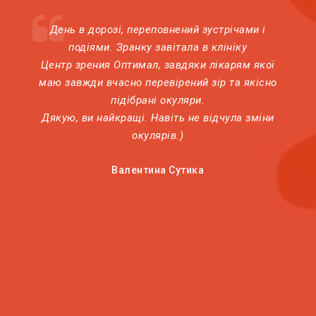
День в дорозі, переповнений зустрічами і
подіями. Зранку завітала в клініку
Центр зрения Оптимал, завдяки лікарям якої
маю завжди вчасно перевірений зір та якісно
підібрані окуляри.
Дякую, ви найкращі. Навіть не відчула зміни
окулярів.)
Валентина Сутика