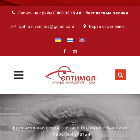
Запись на приём
0 800 33 15 40 - бесплатные звонки
optimal.vinnitsa@gmail.com
Карта отделений
MENU
MENU
Skip
to
content
Офтальмологическая клиника Оптимал – Винница
>
Новости и статьи